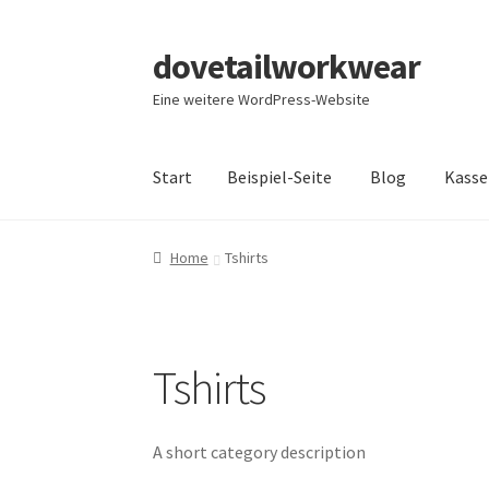
dovetailworkwear
Skip
Skip
to
to
Eine weitere WordPress-Website
navigation
content
Start
Beispiel-Seite
Blog
Kasse
Start
Beispiel-Seite
Blog
Kasse
Mein Konto
S
Home
Tshirts
Tshirts
A short category description