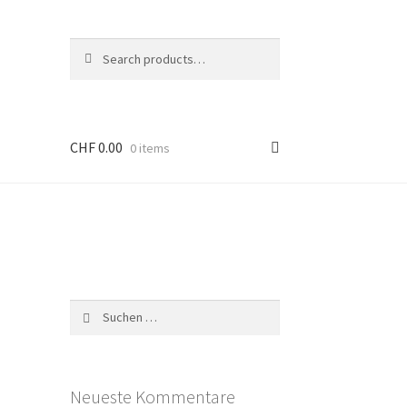
Search
S
for:
e
a
r
c
CHF
0.00
h
0 items
Suchen
nach:
Neueste Kommentare