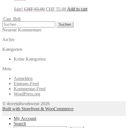
Sale!
CHF
65.00
CHF
55.00
Add to cart
Cap
Belt
Suchen
nach:
Neueste Kommentare
Archiv
Kategorien
Keine Kategorien
Meta
Anmelden
Eintrags-Feed
Kommentar-Feed
WordPress.org
© dovetailworkwear 2026
Built with Storefront & WooCommerce
.
My Account
Search