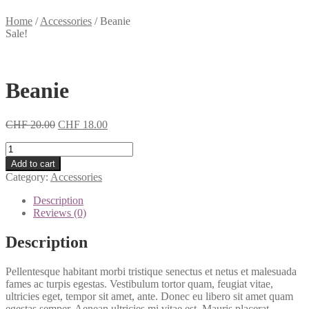
Home
/
Accessories
/
Beanie
Sale!
Beanie
CHF
20.00
CHF
18.00
Beanie
quantity
Add to cart
Category:
Accessories
Description
Reviews (0)
Description
Pellentesque habitant morbi tristique senectus et netus et malesuada
fames ac turpis egestas. Vestibulum tortor quam, feugiat vitae,
ultricies eget, tempor sit amet, ante. Donec eu libero sit amet quam
egestas semper. Aenean ultricies mi vitae est. Mauris placerat