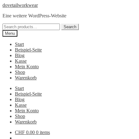
Skip
Skip
dovetailworkwear
to
to
Eine weitere WordPress-Website
navigation
content
Search
Search
for:
Menu
Start
Beispiel-Seite
Blog
Kasse
Mein Konto
Shop
Warenkorb
Start
Beispiel-Seite
Blog
Kasse
Mein Konto
Shop
Warenkorb
CHF
0.00
0 items