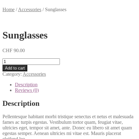
Home
/
Accessories
/
Sunglasses
Sunglasses
CHF
90.00
Sunglasses
quantity
Add to cart
Category:
Accessories
Description
Reviews (0)
Description
Pellentesque habitant morbi tristique senectus et netus et malesuada
fames ac turpis egestas. Vestibulum tortor quam, feugiat vitae,
ultricies eget, tempor sit amet, ante. Donec eu libero sit amet quam
egestas semper. Aenean ultricies mi vitae est. Mauris placerat
eleifend leo.