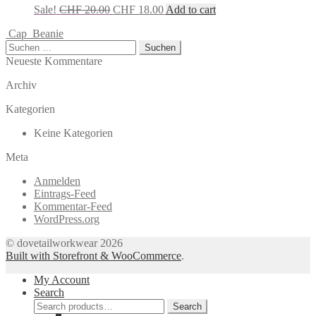
Sale!
CHF
20.00
CHF
18.00
Add to cart
Cap
Beanie
Suchen
nach:
Neueste Kommentare
Archiv
Kategorien
Keine Kategorien
Meta
Anmelden
Eintrags-Feed
Kommentar-Feed
WordPress.org
© dovetailworkwear 2026
Built with Storefront & WooCommerce
.
My Account
Search
Search
Search