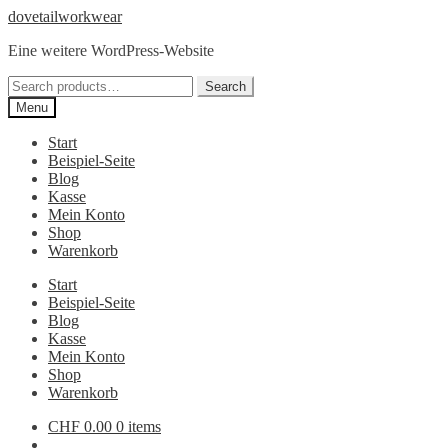
Skip
Skip
dovetailworkwear
to
to
Eine weitere WordPress-Website
navigation
content
Search
Search
for:
Menu
Start
Beispiel-Seite
Blog
Kasse
Mein Konto
Shop
Warenkorb
Start
Beispiel-Seite
Blog
Kasse
Mein Konto
Shop
Warenkorb
CHF
0.00
0 items